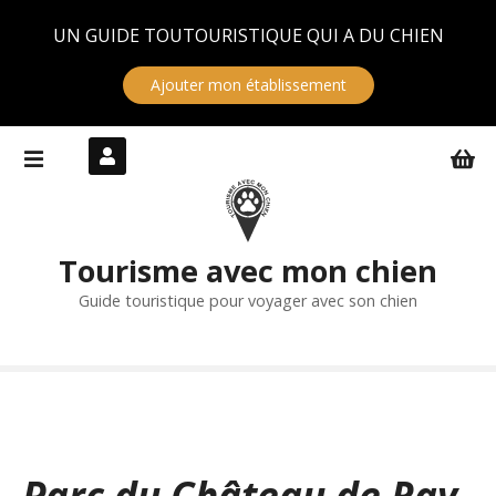
Panneau de gestion des cookies
UN GUIDE TOUTOURISTIQUE QUI A DU CHIEN
Ajouter mon établissement
S
k
i
p
t
Tourisme avec mon chien
o
c
Guide touristique pour voyager avec son chien
o
n
t
e
n
t
Parc du Château de Ray