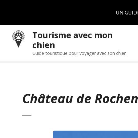
Panneau de gestion des cookies
UN GUID
S
Tourisme avec mon
k
chien
i
p
Guide touristique pour voyager avec son chien
t
o
c
o
n
Château de Roche
t
e
n
t