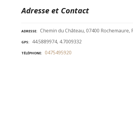
Adresse et Contact
Chemin du Château, 07400 Rochemaure, 
ADRESSE
44.5889974, 4.7009332
GPS
0475495920
TÉLÉPHONE