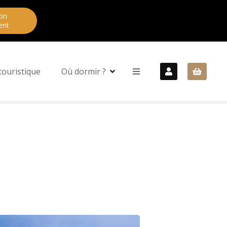
on
ent
touristique
Où dormir ?