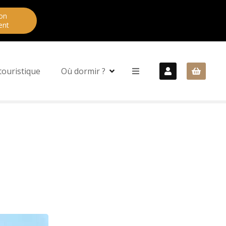
on
ent
touristique
Où dormir ?