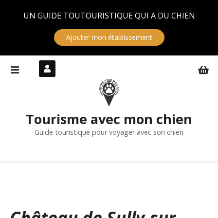
Panneau de gestion des cookies
UN GUIDE TOUTOURISTIQUE QUI A DU CHIEN
Ajouter mon établissement
S
k
i
p
t
Tourisme avec mon chien
o
c
Guide touristique pour voyager avec son chien
o
n
t
e
n
t
Château de Sully-sur-