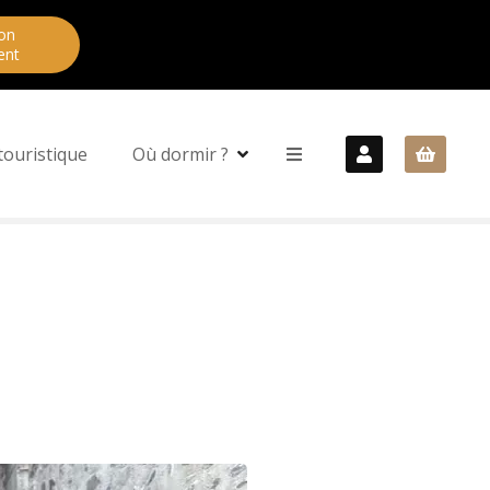
on
ent
touristique
Où dormir ?