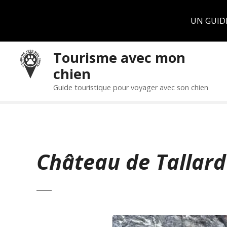
Panneau de gestion des cookies
UN GUID
S
Tourisme avec mon
k
chien
i
p
Guide touristique pour voyager avec son chien
t
o
c
o
n
Château de Tallard
t
e
n
t