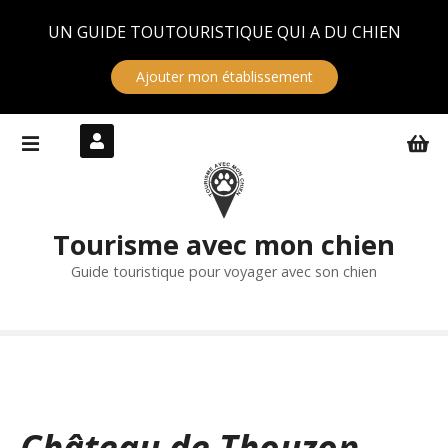
Panneau de gestion des cookies
UN GUIDE TOUTOURISTIQUE QUI A DU CHIEN
Ajouter mon établissement
S
k
i
p
t
Tourisme avec mon chien
o
c
Guide touristique pour voyager avec son chien
o
n
t
e
n
t
Château de Thouzon