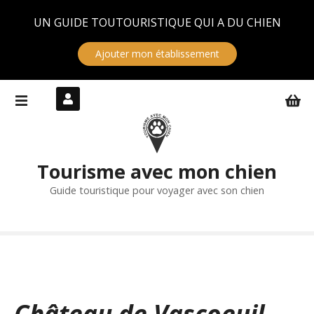
Panneau de gestion des cookies
UN GUIDE TOUTOURISTIQUE QUI A DU CHIEN
Ajouter mon établissement
S
k
i
p
t
Tourisme avec mon chien
o
c
Guide touristique pour voyager avec son chien
o
n
t
e
n
t
Château de Vascoeuil