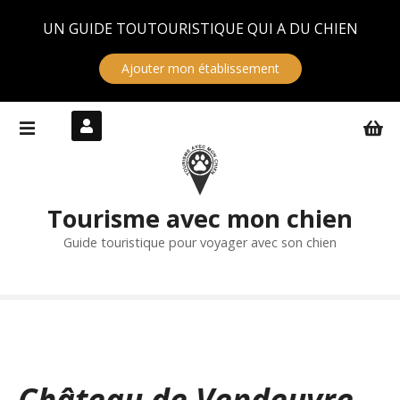
Panneau de gestion des cookies
UN GUIDE TOUTOURISTIQUE QUI A DU CHIEN
Ajouter mon établissement
S
k
i
p
t
Tourisme avec mon chien
o
c
Guide touristique pour voyager avec son chien
o
n
t
e
n
t
Château de Vendeuvre