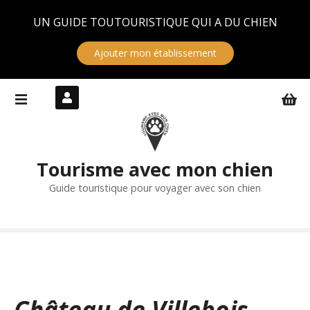
Panneau de gestion des cookies
UN GUIDE TOUTOURISTIQUE QUI A DU CHIEN
Ajouter mon établissement
S
k
i
p
t
Tourisme avec mon chien
o
c
Guide touristique pour voyager avec son chien
o
n
t
e
n
t
Château de Villebois-