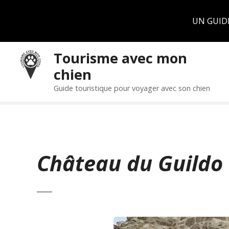
Panneau de gestion des cookies
UN GUID
S
Tourisme avec mon
k
chien
i
p
Guide touristique pour voyager avec son chien
t
o
c
o
n
Château du Guildo
t
e
n
t