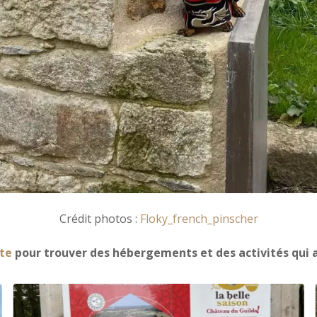
Crédit photos :
Floky_french_pinscher
te
pour trouver des hébergements et des activités qui a