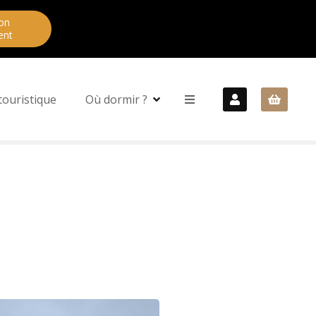
on
ent
touristique
Où dormir ?