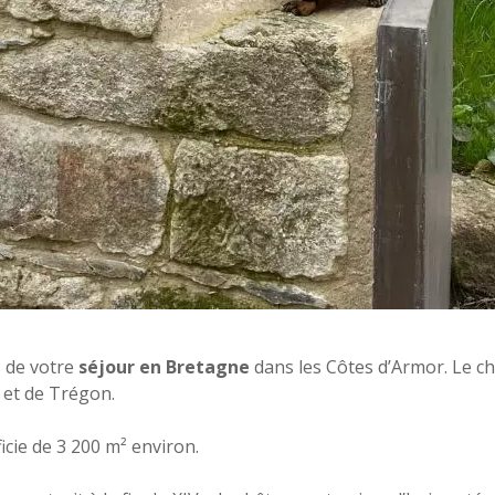
 de votre
séjour en Bretagne
dans les Côtes d’Armor. Le c
 et de Trégon.
cie de 3 200 m² environ.