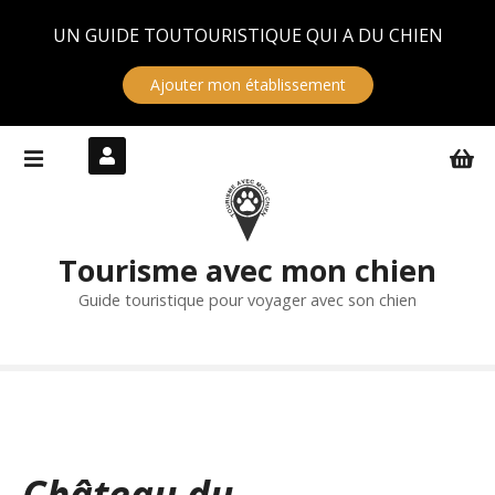
Panneau de gestion des cookies
UN GUIDE TOUTOURISTIQUE QUI A DU CHIEN
Ajouter mon établissement
S
k
i
p
t
Tourisme avec mon chien
o
c
Guide touristique pour voyager avec son chien
o
n
t
e
n
t
Château du