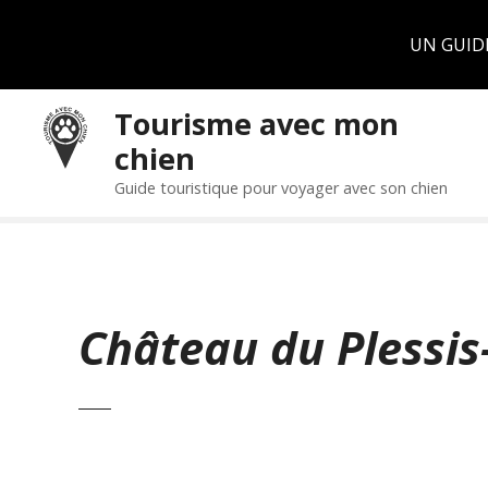
Panneau de gestion des cookies
UN GUID
S
Tourisme avec mon
k
chien
i
p
Guide touristique pour voyager avec son chien
t
o
c
o
n
Château du Plessis
t
e
n
t