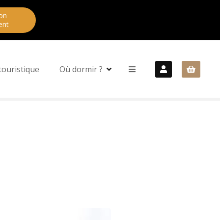
on
ent
touristique
Où dormir ?