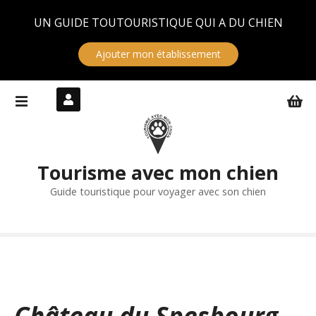
Panneau de gestion des cookies
UN GUIDE TOUTOURISTIQUE QUI A DU CHIEN
Ajouter mon établissement
S
k
i
p
t
Tourisme avec mon chien
o
c
Guide touristique pour voyager avec son chien
o
n
t
e
n
t
Château du Spesbourg