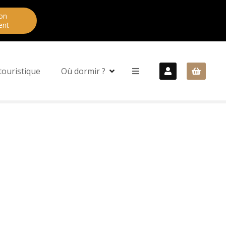
on
ent
touristique
Où dormir ?