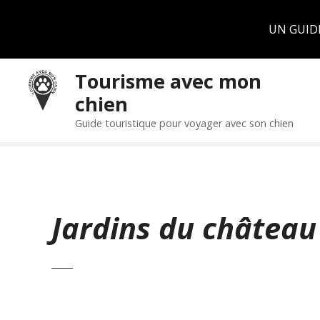
Panneau de gestion des cookies
UN GUID
S
Tourisme avec mon
k
chien
i
p
Guide touristique pour voyager avec son chien
t
o
c
o
n
Jardins du château
t
e
n
t