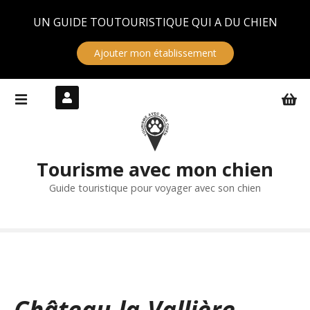
Panneau de gestion des cookies
UN GUIDE TOUTOURISTIQUE QUI A DU CHIEN
Ajouter mon établissement
S
k
i
p
t
Tourisme avec mon chien
o
c
Guide touristique pour voyager avec son chien
o
n
t
e
n
t
Château-la-Vallière