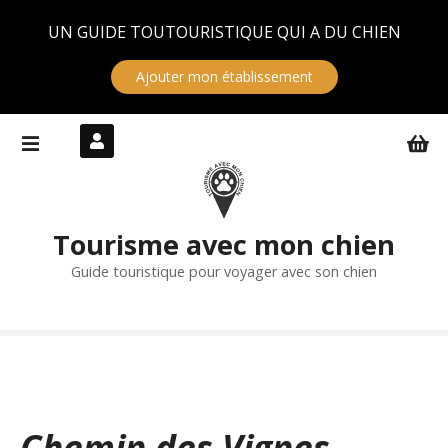
Panneau de gestion des cookies
UN GUIDE TOUTOURISTIQUE QUI A DU CHIEN
Ajouter mon établissement
S
k
i
p
t
Tourisme avec mon chien
o
c
Guide touristique pour voyager avec son chien
o
n
t
e
n
t
Chemin des Vignes