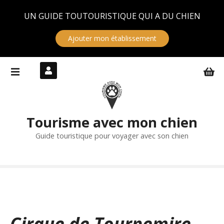
Panneau de gestion des cookies
UN GUIDE TOUTOURISTIQUE QUI A DU CHIEN
Ajouter mon établissement
S
k
i
p
t
Tourisme avec mon chien
o
c
Guide touristique pour voyager avec son chien
o
n
t
e
n
t
Cirque de Tournemire