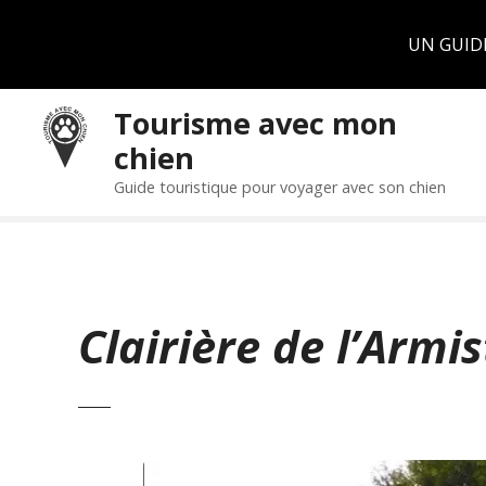
Panneau de gestion des cookies
UN GUID
S
Tourisme avec mon
k
chien
i
p
Guide touristique pour voyager avec son chien
t
o
c
o
n
Clairière de l’Armis
t
e
n
t