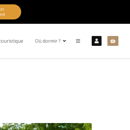
on
ent
touristique
Où dormir ?