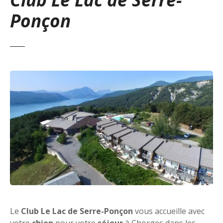
Ponçon
Le
Club Le Lac de Serre-Ponçon
vous accueille avec
votre
chien
pour votre
séjour
à Chorges dans les