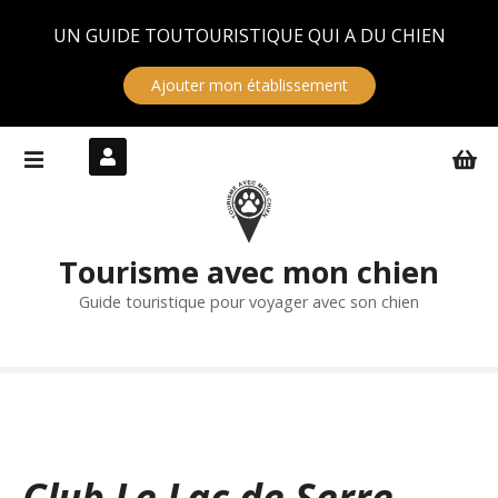
Panneau de gestion des cookies
UN GUIDE TOUTOURISTIQUE QUI A DU CHIEN
Ajouter mon établissement
S
k
i
p
t
Tourisme avec mon chien
o
c
Guide touristique pour voyager avec son chien
o
n
t
e
n
t
Club Le Lac de Serre-