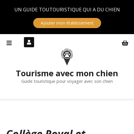
Panneau de gestion des cookies
UN GUIDE TOUTOURISTIQUE QUI A DU CHIEN
Ajouter mon établissement
S
k
i
p
t
Tourisme avec mon chien
o
c
Guide touristique pour voyager avec son chien
o
n
t
e
n
t
Collège Royal et