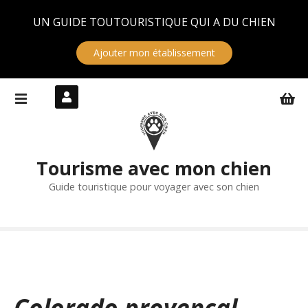
Panneau de gestion des cookies
UN GUIDE TOUTOURISTIQUE QUI A DU CHIEN
Ajouter mon établissement
S
k
i
p
t
Tourisme avec mon chien
o
c
Guide touristique pour voyager avec son chien
o
n
t
e
n
t
Colorado provençal