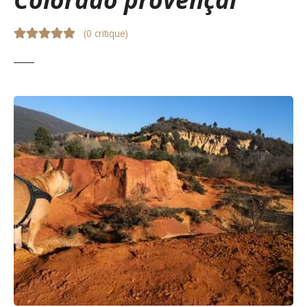
(
0 critique
)