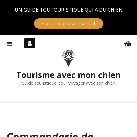
Panneau de gestion des cookies
UN GUIDE TOUTOURISTIQUE QUI A DU CHIEN
Ajouter mon établissement
S
k
i
p
t
Tourisme avec mon chien
o
c
Guide touristique pour voyager avec son chien
o
n
t
e
n
t
Commanderie de