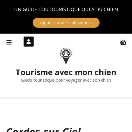
Panneau de gestion des cookies
UN GUIDE TOUTOURISTIQUE QUI A DU CHIEN
Ajouter mon établissement
S
k
i
p
t
Tourisme avec mon chien
o
c
Guide touristique pour voyager avec son chien
o
n
t
e
n
t
Cordes-sur-Ciel