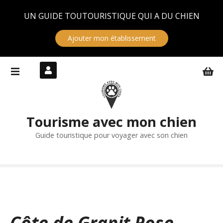
Panneau de gestion des cookies
UN GUIDE TOUTOURISTIQUE QUI A DU CHIEN
Ajouter mon établissement
S
k
i
p
t
Tourisme avec mon chien
o
c
Guide touristique pour voyager avec son chien
o
n
t
e
n
t
Côte de Granit Rose