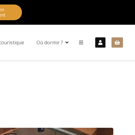
on
ent
touristique
Où dormir ?