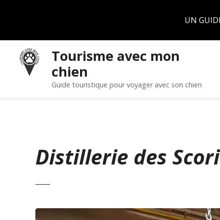
Panneau de gestion des cookies
UN GUID
S
Tourisme avec mon
k
chien
i
p
Guide touristique pour voyager avec son chien
t
o
c
o
n
Distillerie des Scor
t
e
n
t