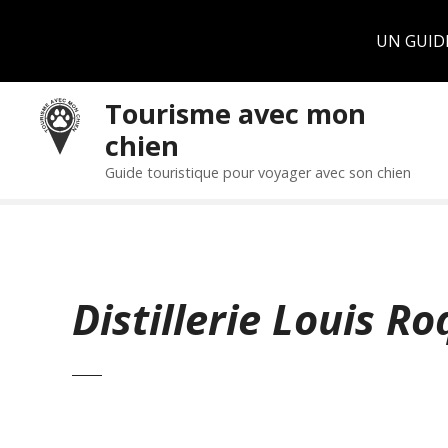
Panneau de gestion des cookies
UN GUID
S
Tourisme avec mon
k
chien
i
p
Guide touristique pour voyager avec son chien
t
o
c
o
n
Distillerie Louis R
t
e
n
t