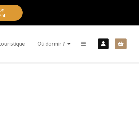
on
ent
touristique
Où dormir ?