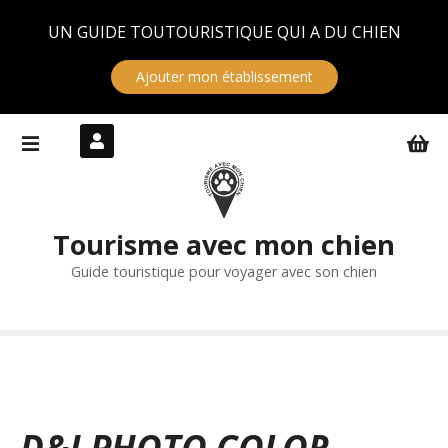
Panneau de gestion des cookies
UN GUIDE TOUTOURISTIQUE QUI A DU CHIEN
Ajouter mon établissement
S
k
i
p
t
Tourisme avec mon chien
o
c
Guide touristique pour voyager avec son chien
o
n
t
e
n
t
D&J PHOTO COLOR