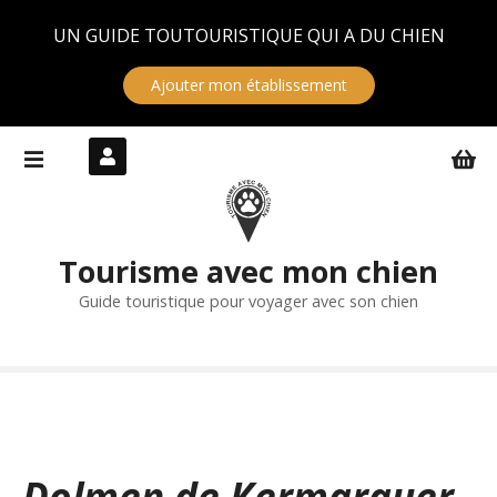
Panneau de gestion des cookies
UN GUIDE TOUTOURISTIQUE QUI A DU CHIEN
Ajouter mon établissement
S
k
i
p
t
Tourisme avec mon chien
o
c
Guide touristique pour voyager avec son chien
o
n
t
e
n
t
Dolmen de Kermarquer