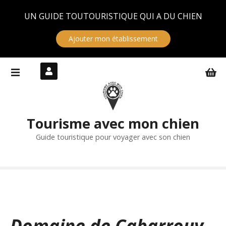
Panneau de gestion des cookies
UN GUIDE TOUTOURISTIQUE QUI A DU CHIEN
Ajouter mon établissement
S
k
i
p
t
Tourisme avec mon chien
o
c
Guide touristique pour voyager avec son chien
o
n
t
e
n
t
Domaine de Cabarrouy