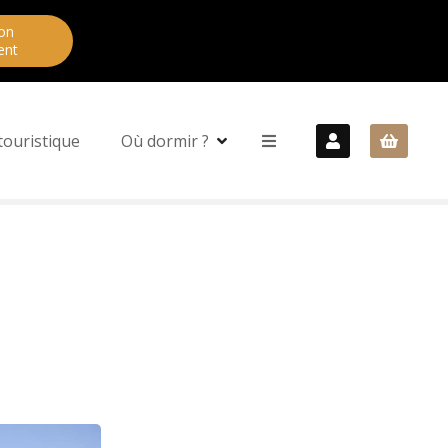
on
ent
touristique
Où dormir ?