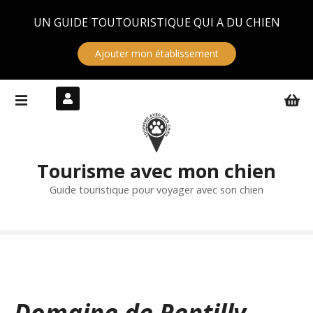
Panneau de gestion des cookies
UN GUIDE TOUTOURISTIQUE QUI A DU CHIEN
Ajouter mon établissement
S
k
i
p
t
Tourisme avec mon chien
o
c
Guide touristique pour voyager avec son chien
o
n
t
e
n
t
Domaine de Rentilly