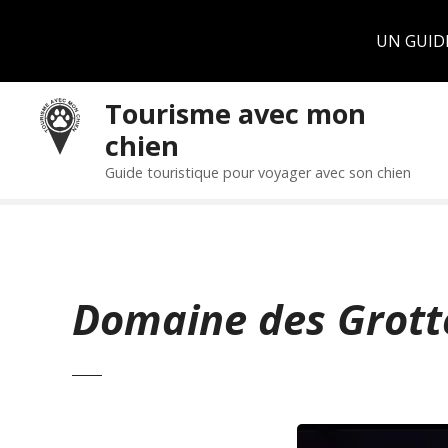
Panneau de gestion des cookies
UN GUID
S
Tourisme avec mon
k
chien
i
p
Guide touristique pour voyager avec son chien
t
o
c
o
n
Domaine des Grott
t
e
n
t