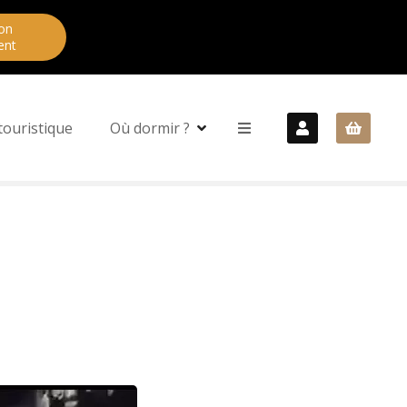
on
ent
touristique
Où dormir ?