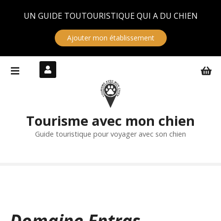
Panneau de gestion des cookies
UN GUIDE TOUTOURISTIQUE QUI A DU CHIEN
Ajouter mon établissement
S
k
i
p
t
Tourisme avec mon chien
o
c
Guide touristique pour voyager avec son chien
o
n
t
e
n
t
Domaine Entras