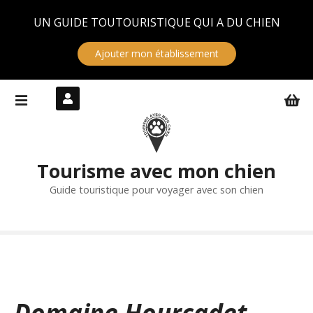
Panneau de gestion des cookies
UN GUIDE TOUTOURISTIQUE QUI A DU CHIEN
Ajouter mon établissement
S
k
i
p
t
Tourisme avec mon chien
o
c
Guide touristique pour voyager avec son chien
o
n
t
e
n
t
Domaine Hourcadet