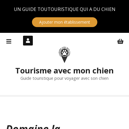
Panneau de gestion des cookies
UN GUIDE TOUTOURISTIQUE QUI A DU CHIEN
Ajouter mon établissement
S
k
i
p
t
Tourisme avec mon chien
o
c
Guide touristique pour voyager avec son chien
o
n
t
e
n
t
Domaine la