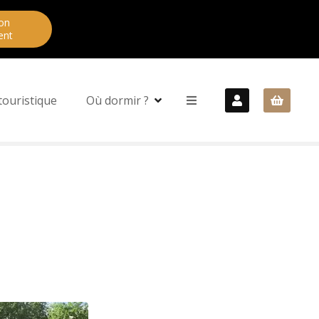
on
ent
touristique
Où dormir ?