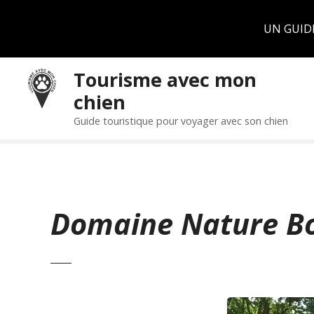
Panneau de gestion des cookies
UN GUID
S
Tourisme avec mon
k
chien
i
p
Guide touristique pour voyager avec son chien
t
o
c
o
n
Domaine Nature B
t
e
n
t