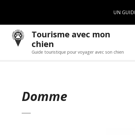
Panneau de gestion des cookies
UN GUID
S
Tourisme avec mon
k
chien
i
p
Guide touristique pour voyager avec son chien
t
o
c
o
n
Domme
t
e
n
t