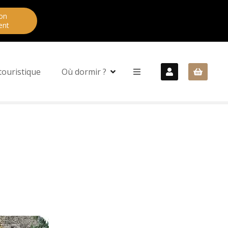
on
ent
touristique
Où dormir ?