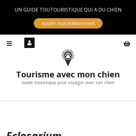
Panneau de gestion des cookies
UN GUIDE TOUTOURISTIQUE QUI A DU CHIEN
Ajouter mon établissement
S
k
i
p
t
Tourisme avec mon chien
o
c
Guide touristique pour voyager avec son chien
o
n
t
e
n
t
Eclosarium