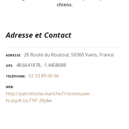
chiens.
Adresse et Contact
26 Route du Routout, 50300 Vains, France
ADRESSE
48.6641878, -1.4458688
GPS
02 33 89 06 06
TÉLÉPHONE
WEB
http://patrimoine.manche.fr/ecomusee-
N.asp#.UoT9P-29j4w