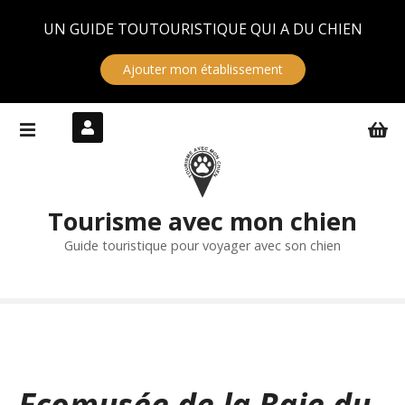
Panneau de gestion des cookies
UN GUIDE TOUTOURISTIQUE QUI A DU CHIEN
Ajouter mon établissement
S
k
i
p
t
Tourisme avec mon chien
o
c
Guide touristique pour voyager avec son chien
o
n
t
e
n
t
Ecomusée de la Baie du