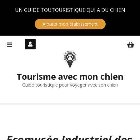
Panneau de gestion des cookies
UN GUIDE TOUTOURISTIQUE QUI A DU CHIEN
Ajouter mon établissement
S
k
i
p
t
Tourisme avec mon chien
o
c
Guide touristique pour voyager avec son chien
o
n
t
e
n
t
Ecomusée Industriel des