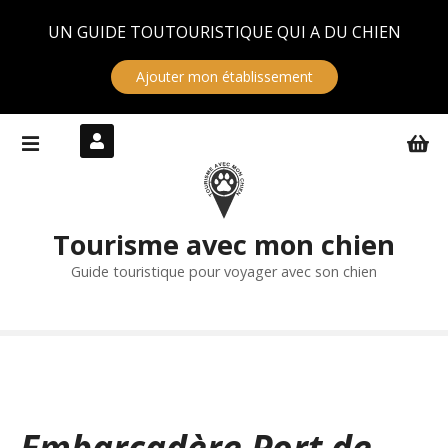
Panneau de gestion des cookies
UN GUIDE TOUTOURISTIQUE QUI A DU CHIEN
Ajouter mon établissement
S
k
i
p
t
Tourisme avec mon chien
o
c
Guide touristique pour voyager avec son chien
o
n
t
e
n
t
Embarcadère Port de