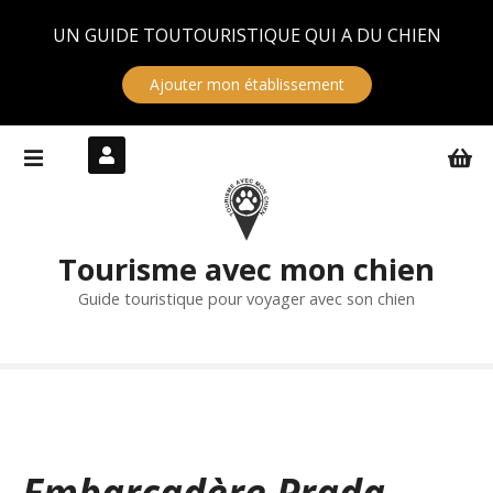
Panneau de gestion des cookies
UN GUIDE TOUTOURISTIQUE QUI A DU CHIEN
Ajouter mon établissement
S
k
i
p
t
Tourisme avec mon chien
o
c
Guide touristique pour voyager avec son chien
o
n
t
e
n
t
Embarcadère Prada