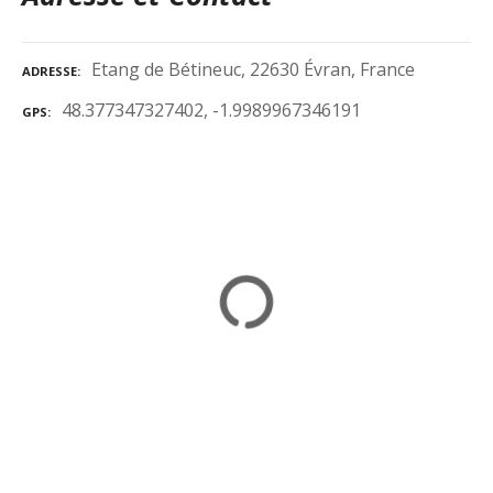
Etang de Bétineuc, 22630 Évran, France
ADRESSE
48.377347327402, -1.9989967346191
GPS