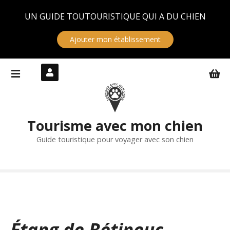
Panneau de gestion des cookies
UN GUIDE TOUTOURISTIQUE QUI A DU CHIEN
Ajouter mon établissement
S
k
i
p
t
Tourisme avec mon chien
o
c
Guide touristique pour voyager avec son chien
o
n
t
e
n
t
Étang de Bétineuc