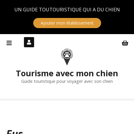
Panneau de gestion des cookies
UN GUIDE TOUTOURISTIQUE QUI A DU CHIEN
Ajouter mon établissement
S
k
i
p
t
Tourisme avec mon chien
o
c
Guide touristique pour voyager avec son chien
o
n
t
e
n
t
Eus