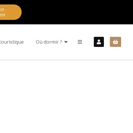
on
ent
touristique
Où dormir ?