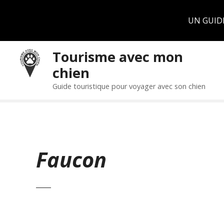
Panneau de gestion des cookies
UN GUID
S
Tourisme avec mon
k
chien
i
p
Guide touristique pour voyager avec son chien
t
o
c
o
n
Faucon
t
e
n
t