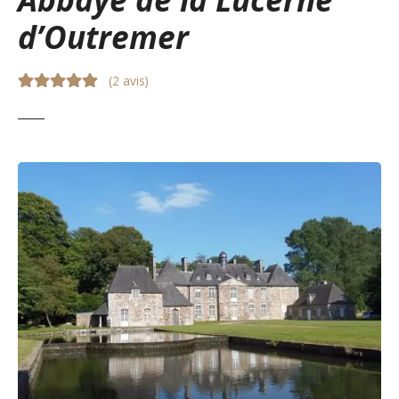
d’Outremer
(
2 avis
)