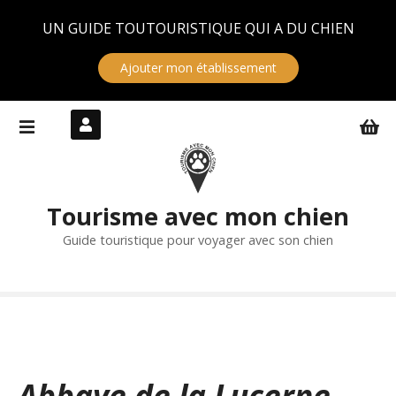
Panneau de gestion des cookies
UN GUIDE TOUTOURISTIQUE QUI A DU CHIEN
Ajouter mon établissement
S
k
i
p
t
Tourisme avec mon chien
o
c
Guide touristique pour voyager avec son chien
o
n
t
e
n
t
Abbaye de la Lucerne