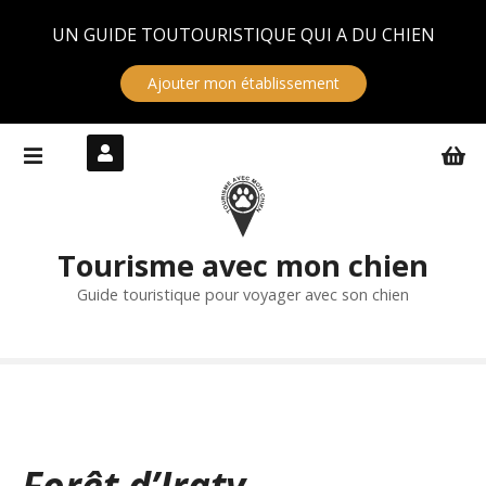
Panneau de gestion des cookies
UN GUIDE TOUTOURISTIQUE QUI A DU CHIEN
Ajouter mon établissement
S
k
i
p
t
Tourisme avec mon chien
o
c
Guide touristique pour voyager avec son chien
o
n
t
e
n
t
Forêt d’Iraty