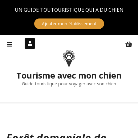
Panneau de gestion des cookies
UN GUIDE TOUTOURISTIQUE QUI A DU CHIEN
Ajouter mon établissement
S
k
i
p
t
Tourisme avec mon chien
o
c
Guide touristique pour voyager avec son chien
o
n
t
e
n
t
Forêt domaniale de