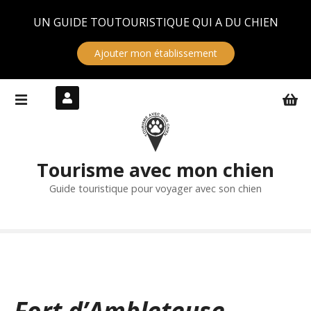
Panneau de gestion des cookies
UN GUIDE TOUTOURISTIQUE QUI A DU CHIEN
Ajouter mon établissement
S
k
i
p
t
Tourisme avec mon chien
o
c
Guide touristique pour voyager avec son chien
o
n
t
e
n
t
Fort d’Ambleteuse