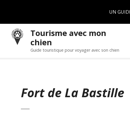
Panneau de gestion des cookies
UN GUID
S
Tourisme avec mon
k
chien
i
p
Guide touristique pour voyager avec son chien
t
o
c
o
n
Fort de La Bastille
t
e
n
t