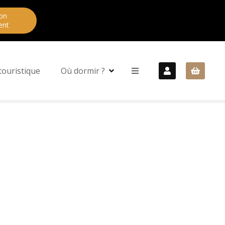
on
ent
touristique
Où dormir ?